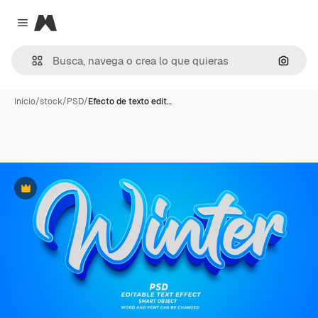
Magnific
Close menu
Buscar
Inicio
/
stock
/
PSD
/
Efecto de texto edit…
Premium