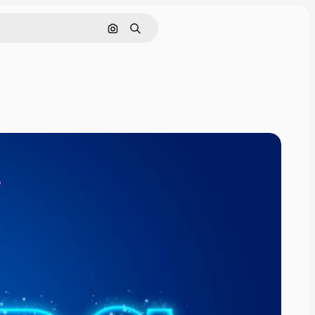
Buscar por imagen
Buscar