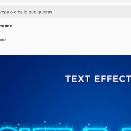
xto de e…
ella