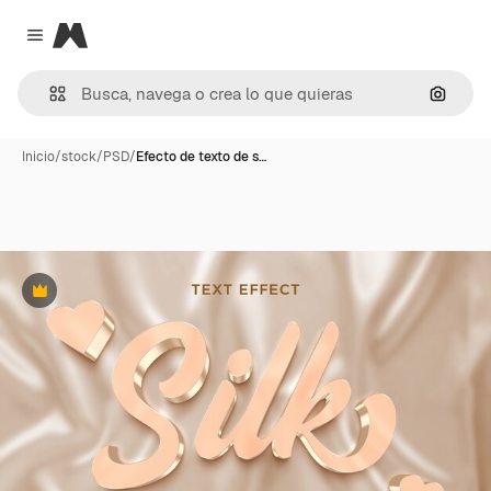
Magnific
Close menu
Buscar
Inicio
/
stock
/
PSD
/
Efecto de texto de s…
Premium