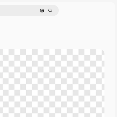
Buscar por imagen
Buscar