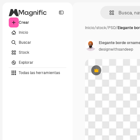
Crear
Inicio
/
stock
/
PSD
/
Elegante bo
Inicio
Buscar
Elegante borde orname
designwithsandeep
Stock
Explorar
Todas las herramientas
Premium