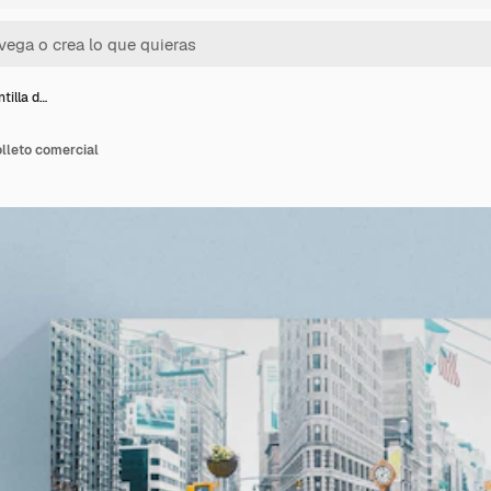
tilla d…
olleto comercial