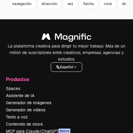
navegación
dirección
vez
flecha
ciclo
direcc
La plataforma creativa para dirigir tu mejor trabajo. Más de un
millón de suscriptores entre creativos, empresas, agencias y
estudios.
Español
Productos
Spaces
Asistente de IA
Generador de imágenes
Generador de vídeos
Texto a voz
Contenido de stock
MCP para Claude/ChatGPT
Nuevo