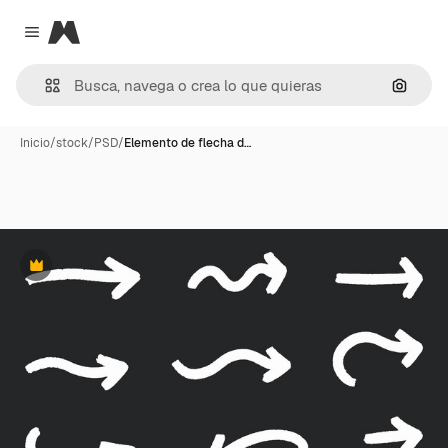
Magnific
Close menu
Buscar
Inicio
/
stock
/
PSD
/
Elemento de flecha d…
Premium