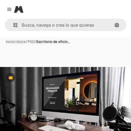
Magnific
Close menu
Buscar
Inicio
/
stock
/
PSD
/
Escritorio de oficin…
Premium