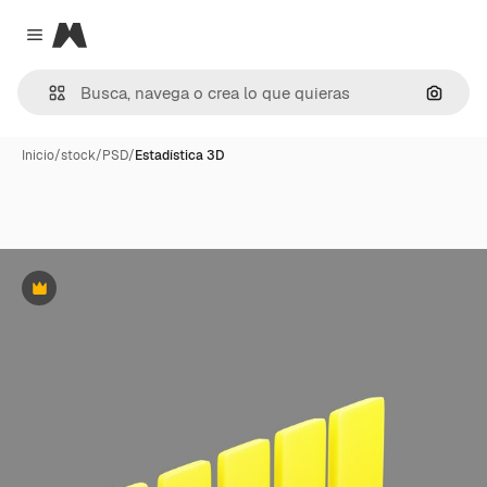
Magnific
Close menu
Buscar
Inicio
/
stock
/
PSD
/
Estadística 3D
Premium