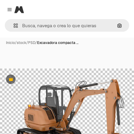
Magnific
Close menu
Buscar
Inicio
/
stock
/
PSD
/
Excavadora compacta …
Premium