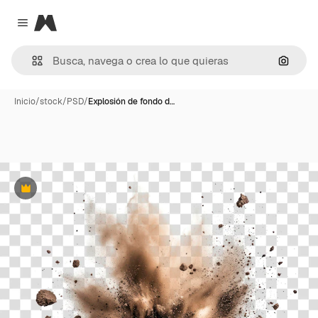
Magnific
Close menu
Buscar
Inicio
/
stock
/
PSD
/
Explosión de fondo d…
Premium