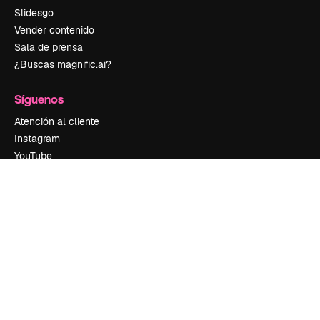
Slidesgo
Vender contenido
Sala de prensa
¿Buscas magnific.ai?
Síguenos
Atención al cliente
Instagram
YouTube
LinkedIn
TikTok
Discord
X
Reddit
Copyright © 2010-
2026
Freepik Company S.L.U.
Todos los derechos
reservados
.