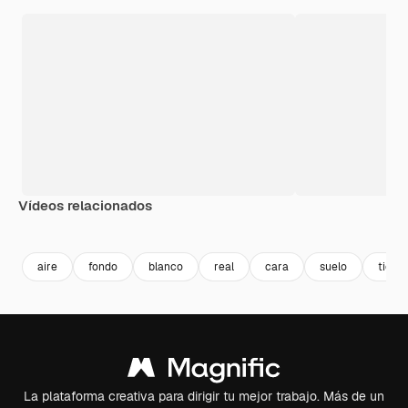
Vídeos relacionados
Premium
Premium
Generado por IA
Premium
Premium
aire
fondo
blanco
real
cara
suelo
tierra
La plataforma creativa para dirigir tu mejor trabajo. Más de un