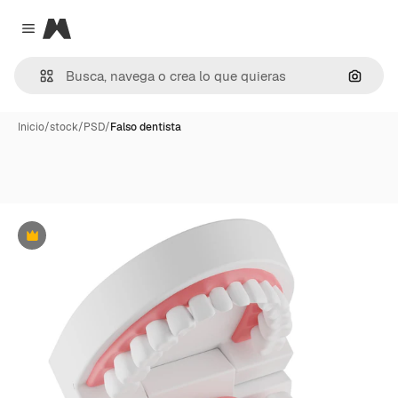
Magnific
Close menu
Buscar
Inicio
/
stock
/
PSD
/
Falso dentista
Premium