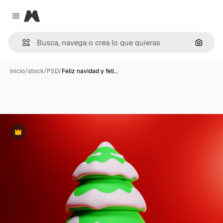
Magnific
Close menu
Buscar
Inicio
/
stock
/
PSD
/
Feliz navidad y feli…
Premium