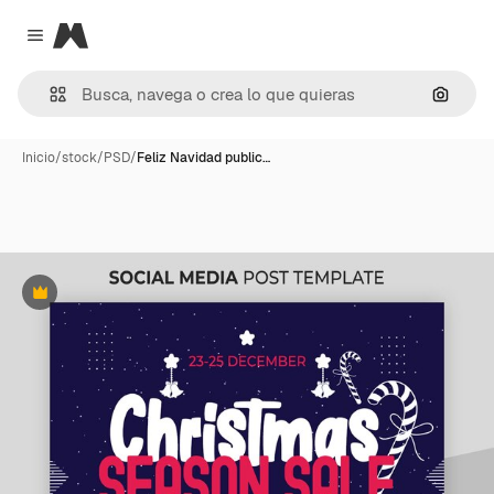
Magnific
Close menu
Buscar
Inicio
/
stock
/
PSD
/
Feliz Navidad public…
Premium