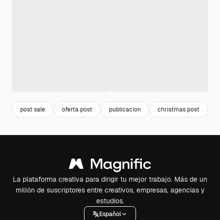
post sale
oferta post
publicacion
christmas post
i
La plataforma creativa para dirigir tu mejor trabajo. Más de un
millón de suscriptores entre creativos, empresas, agencias y
estudios.
Español