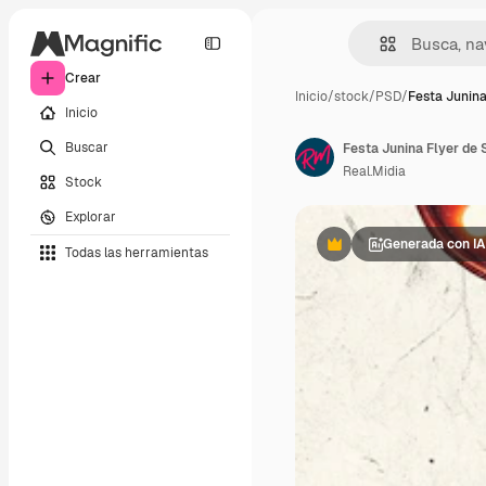
Crear
Inicio
/
stock
/
PSD
/
Festa Junina
Inicio
Buscar
Festa Junina Flyer de 
Real.Midia
Stock
Explorar
Generada con IA
Todas las herramientas
Premium