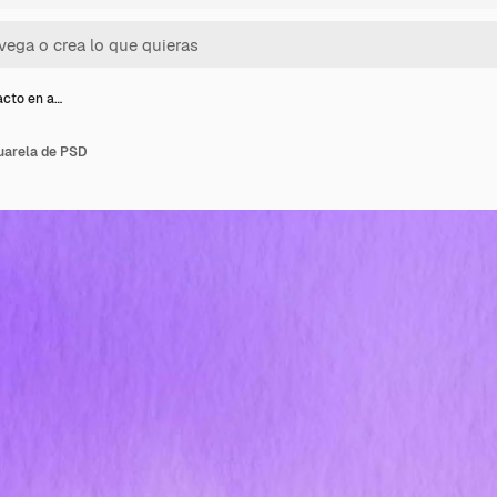
acto en a…
uarela de PSD