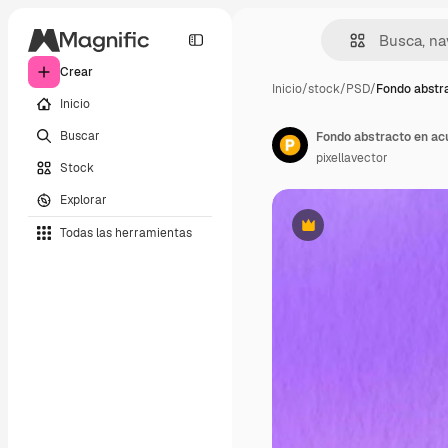
Crear
Inicio
/
stock
/
PSD
/
Fondo abstr
Inicio
Buscar
Fondo abstracto en ac
pixellavector
Stock
Explorar
Todas las herramientas
Premium