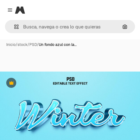
Magnific
Close menu
Buscar
Inicio
/
stock
/
PSD
/
Un fondo azul con la…
Premium