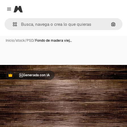
Magnific
Close menu
Buscar
Inicio
/
stock
/
PSD
/
Fondo de madera viej…
Generada con IA
Premium