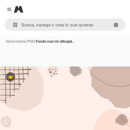
Magnific
Close menu
Buscar
Inicio
/
stock
/
PSD
/
Fondo marrón dibujad…
Premium