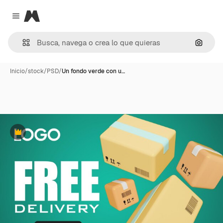
Magnific
Close menu
Buscar
Inicio
/
stock
/
PSD
/
Un fondo verde con u…
Premium