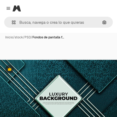
Magnific
Close menu
Buscar
Inicio
/
stock
/
PSD
/
Fondos de pantalla f…
Premium