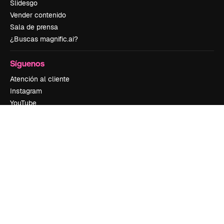
Slidesgo
Vender contenido
Sala de prensa
¿Buscas magnific.ai?
Síguenos
Atención al cliente
Instagram
YouTube
LinkedIn
TikTok
Discord
X
Reddit
Copyright © 2010-
2026
Freepik Company S.L.U.
Todos los derechos
reservados
.