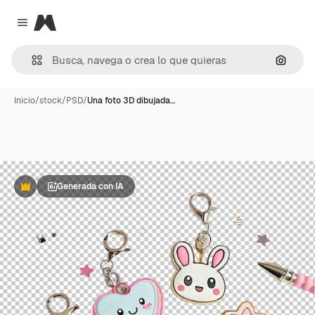
Magnific
Close menu
Buscar
Inicio
/
stock
/
PSD
/
Una foto 3D dibujada…
Generada con IA
Premium