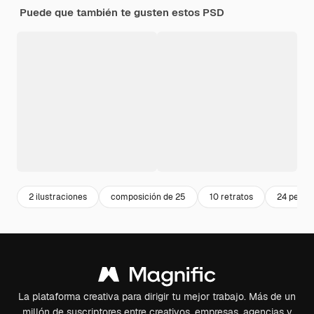
Puede que también te gusten estos PSD
2 ilustraciones
composición de 25
10 retratos
24 persp
La plataforma creativa para dirigir tu mejor trabajo. Más de un
millón de suscriptores entre creativos, empresas, agencias y