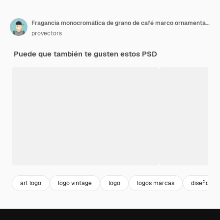
Fragancia monocromática de grano de café marco ornamental vintage plantilla de diseño de logotipo
provectors
Puede que también te gusten estos PSD
art logo
logo vintage
logo
logos marcas
diseño log