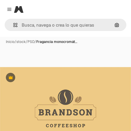
Magnific
Close menu
Buscar
Inicio
/
stock
/
PSD
/
Fragancia monocromát…
Premium