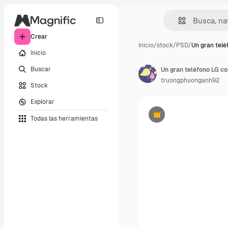
Crear
Inicio
/
stock
/
PSD
/
Un gran telé
Inicio
Buscar
Un gran teléfono LG co
truongphuonganh92
Stock
Explorar
Todas las herramientas
Premium