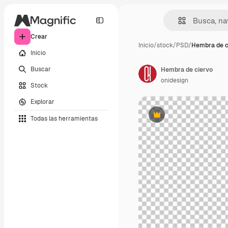
Crear
Inicio
/
stock
/
PSD
/
Hembra de c
Inicio
Buscar
Hembra de ciervo
onidesign
Stock
Explorar
Todas las herramientas
Premium