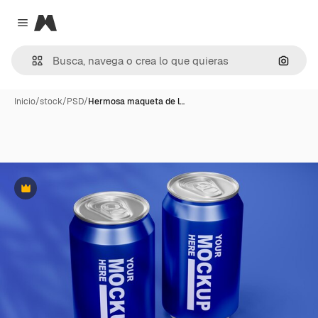
Magnific
Close menu
Buscar
Inicio
/
stock
/
PSD
/
Hermosa maqueta de l…
Premium