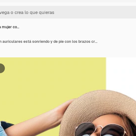
 mujer co…
Una hermosa mujer con auriculares está sonriendo y de pie con los brazos cruzados aislada en un fondo blanco fondo alfa transparente png