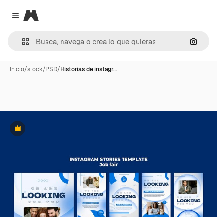
Magnific
Close menu
Buscar
Inicio
/
stock
/
PSD
/
Historias de instagr…
Premium