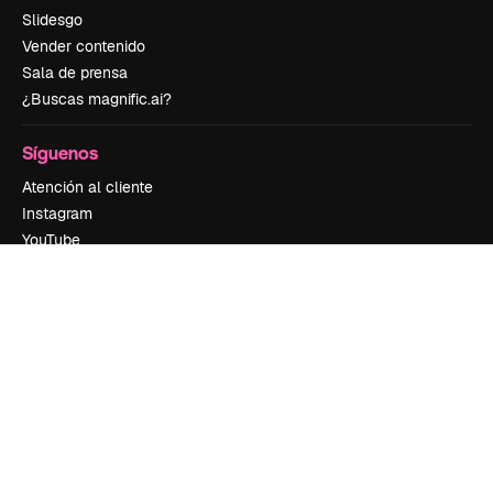
Slidesgo
Vender contenido
Sala de prensa
¿Buscas magnific.ai?
Síguenos
Atención al cliente
Instagram
YouTube
LinkedIn
TikTok
Discord
X
Reddit
Copyright © 2010-
2026
Freepik Company S.L.U.
Todos los derechos
reservados
.