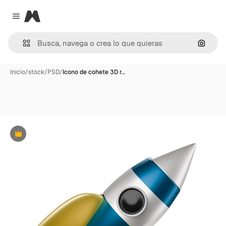
Magnific
Close menu
Buscar
Inicio
/
stock
/
PSD
/
Icono de cohete 3D r…
Premium