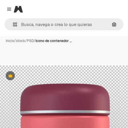
Magnific
Close menu
Buscar
Inicio
/
stock
/
PSD
/
Icono de contenedor …
Premium