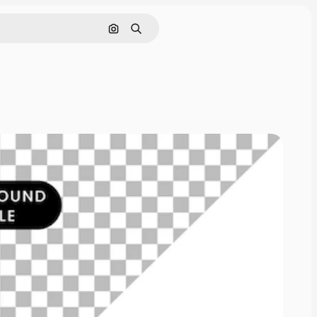
Buscar por imagen
Buscar