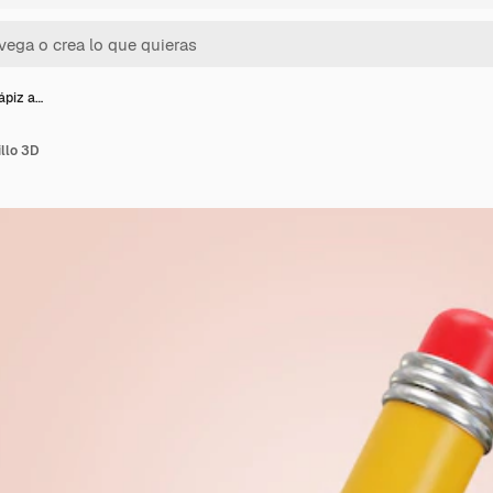
lápiz a…
illo 3D