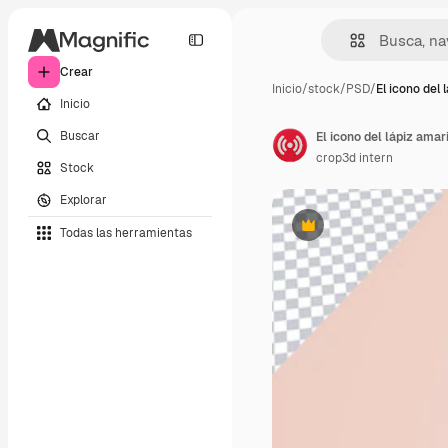
Crear
Inicio
/
stock
/
PSD
/
El icono del 
Inicio
Buscar
El icono del lápiz amar
crop3d intern
Stock
Explorar
Todas las herramientas
Premium