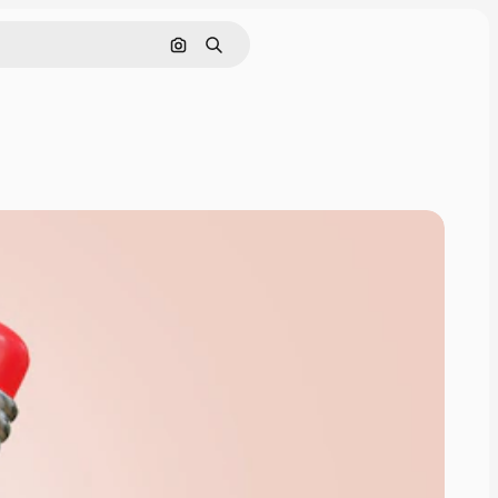
Buscar por imagen
Buscar