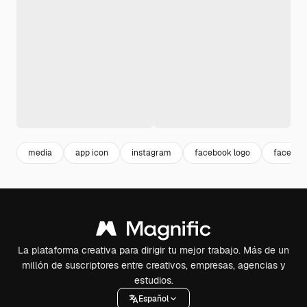
media
app icon
instagram
facebook logo
faceboo
La plataforma creativa para dirigir tu mejor trabajo. Más de un
millón de suscriptores entre creativos, empresas, agencias y
estudios.
Español