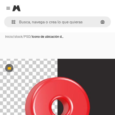
Magnific
Close menu
Buscar
Inicio
/
stock
/
PSD
/
Icono de ubicación d…
Premium