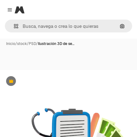
Magnific
Close menu
Buscar
Inicio
/
stock
/
PSD
/
Ilustración 3D de se…
Premium