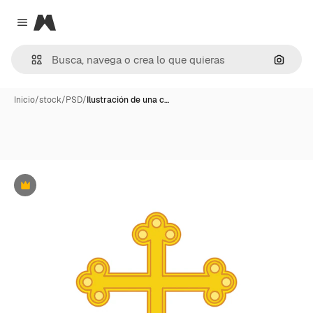
Magnific
Close menu
Buscar
Inicio
/
stock
/
PSD
/
Ilustración de una c…
Premium