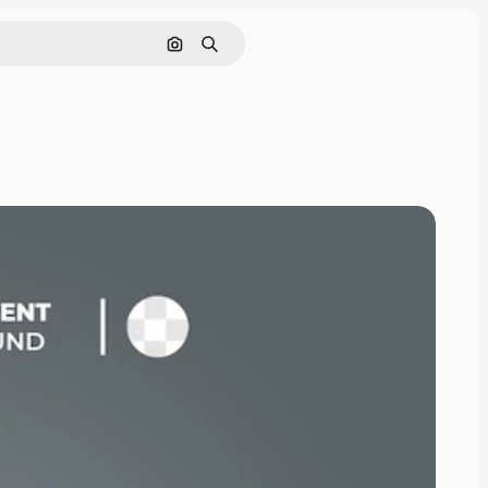
Buscar por imagen
Buscar