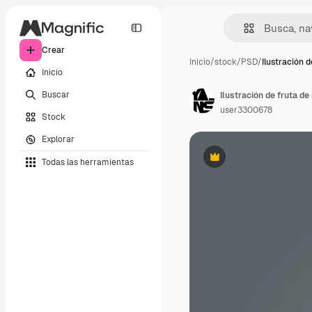
Crear
Inicio
/
stock
/
PSD
/
Ilustración d
Inicio
Buscar
Ilustración de fruta d
user3300678
Stock
Explorar
Todas las herramientas
Premium