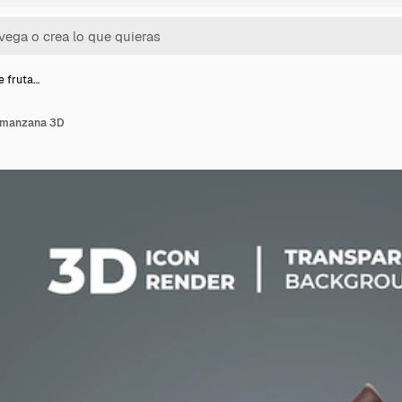
e fruta…
e manzana 3D