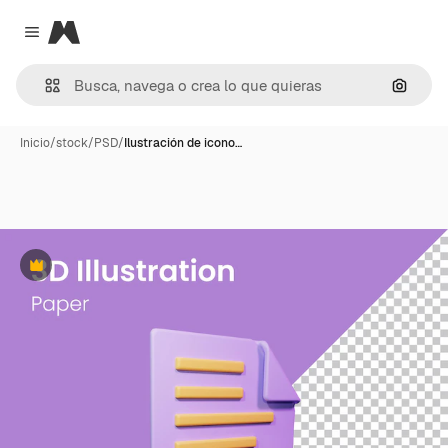
Magnific
Close menu
Buscar
Inicio
/
stock
/
PSD
/
Ilustración de icono…
Premium