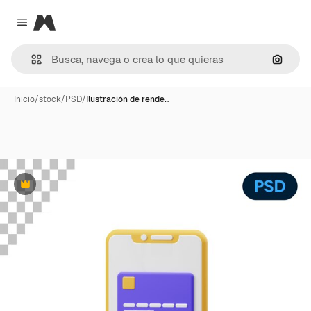
Magnific
Close menu
Buscar
Inicio
/
stock
/
PSD
/
Ilustración de rende…
Premium