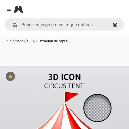
Magnific
Close menu
Buscar
Inicio
/
stock
/
PSD
/
Ilustración de repre…
Premium