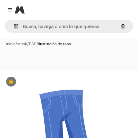
Magnific
Close menu
Buscar
Inicio
/
stock
/
PSD
/
Ilustración de ropa …
Premium