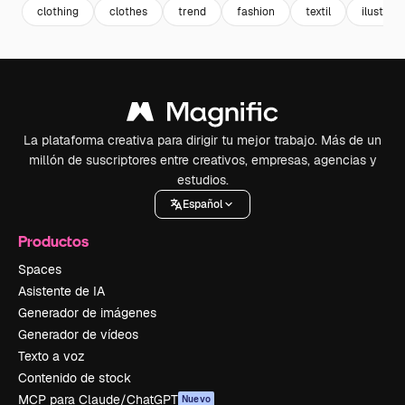
clothing
clothes
trend
fashion
textil
ilustrac
La plataforma creativa para dirigir tu mejor trabajo. Más de un
millón de suscriptores entre creativos, empresas, agencias y
estudios.
Español
Productos
Spaces
Asistente de IA
Generador de imágenes
Generador de vídeos
Texto a voz
Contenido de stock
MCP para Claude/ChatGPT
Nuevo