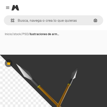
Magnific
Close menu
Buscar
Inicio
/
stock
/
PSD
/
Ilustraciones de arm…
Premium