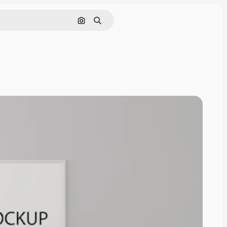
Buscar por imagen
Buscar