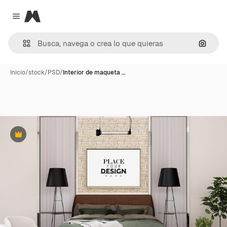
Magnific
Close menu
Buscar
Inicio
/
stock
/
PSD
/
Interior de maqueta …
Premium