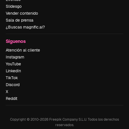
Slidesgo
Vender contenido
Sala de prensa
¿Buscas magnific.ai?
Síguenos
Atención al cliente
Instagram
YouTube
LinkedIn
TikTok
Discord
X
Reddit
Copyright © 2010-
2026
Freepik Company S.L.U.
Todos los derechos
reservados
.