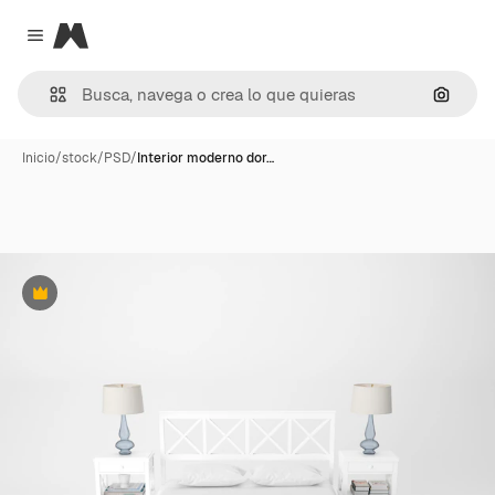
Magnific
Close menu
Buscar
Inicio
/
stock
/
PSD
/
Interior moderno dor…
Premium