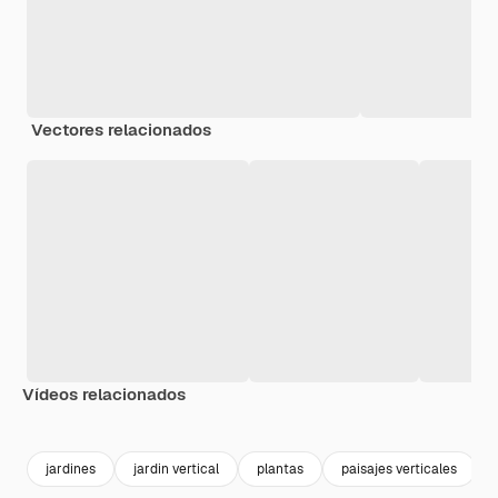
Vectores relacionados
Vídeos relacionados
Premium
Premium
Premium
Premium
jardines
jardin vertical
plantas
paisajes verticales