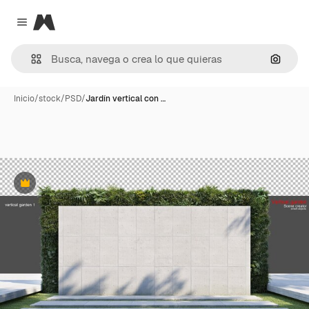
Magnific
Close menu
Buscar
Inicio
/
stock
/
PSD
/
Jardín vertical con …
Premium