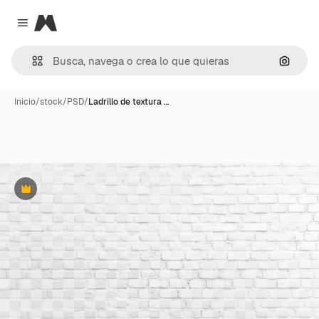
Magnific
Close menu
Buscar
Inicio
/
stock
/
PSD
/
Ladrillo de textura …
Premium