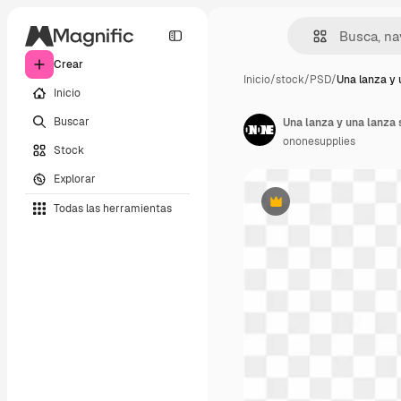
Crear
Inicio
/
stock
/
PSD
/
Una lanza y 
Inicio
Buscar
Una lanza y una lanza 
ononesupplies
Stock
Explorar
Todas las herramientas
Premium