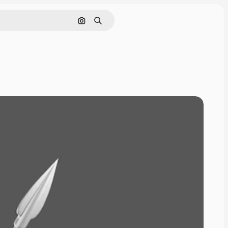
Buscar por imagen
Buscar