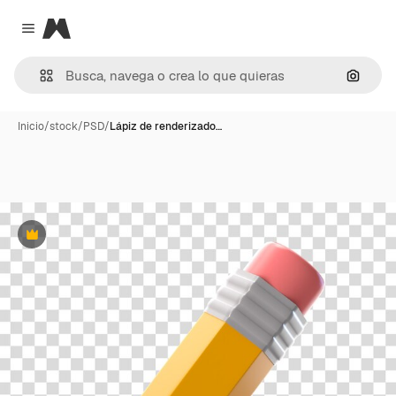
Magnific
Close menu
Buscar
Inicio
/
stock
/
PSD
/
Lápiz de renderizado…
Premium