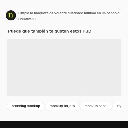
Limpie la maqueta de volante cuadrado mínimo en un banco de madera con fondo de coníferas
CreativeNT
Puede que también te gusten estos PSD
branding mockup
mockup tarjeta
mockup papel
flyer 