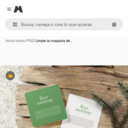
Magnific
Close menu
Buscar
Inicio
/
stock
/
PSD
/
Limpie la maqueta de…
Premium