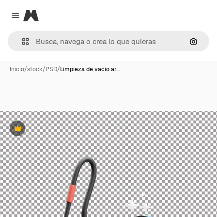
Magnific
Close menu
Buscar
Inicio
/
stock
/
PSD
/
Limpieza de vacío ar…
Premium